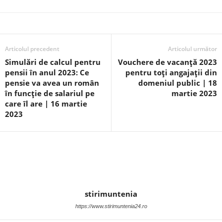
Articolul precedent
Articolul următor
Simulări de calcul pentru
Vouchere de vacanță 2023
pensii în anul 2023: Ce
pentru toți angajații din
pensie va avea un român
domeniul public | 18
în funcție de salariul pe
martie 2023
care îl are | 16 martie
2023
stirimuntenia
https://www.stirimuntenia24.ro