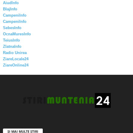
AiudInfo
BlajInfo
CampeniInfo
CampeniInfo
SebesInfo
OcnaMuresInfo
TeiusInfo
ZlatnaInfo
Radio Unirea
ZiareLocale24
ZiareOnline24
ȘI MAI MULTE ȘTIRI