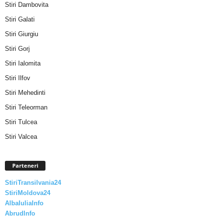
Stiri Dambovita
Stiri Galati
Stiri Giurgiu
Stiri Gorj
Stiri Ialomita
Stiri Ilfov
Stiri Mehedinti
Stiri Teleorman
Stiri Tulcea
Stiri Valcea
Parteneri
StiriTransilvania24
StiriMoldova24
AlbaIuliaInfo
AbrudInfo