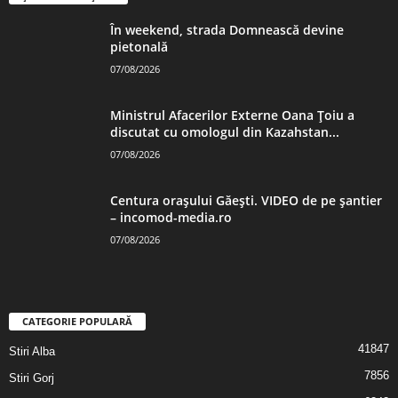
În weekend, strada Domnească devine
pietonală
07/08/2026
Ministrul Afacerilor Externe Oana Țoiu a
discutat cu omologul din Kazahstan...
07/08/2026
Centura orașului Găești. VIDEO de pe șantier
– incomod-media.ro
07/08/2026
CATEGORIE POPULARĂ
41847
Stiri Alba
7856
Stiri Gorj