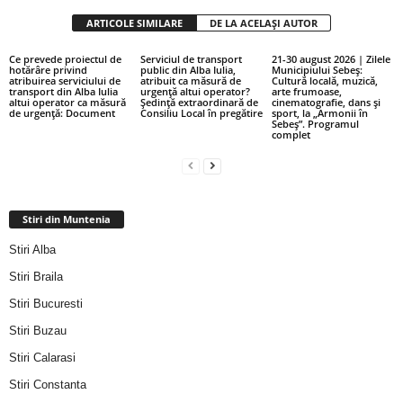
ARTICOLE SIMILARE
DE LA ACELAȘI AUTOR
Ce prevede proiectul de
Serviciul de transport
21-30 august 2026 | Zilele
hotărâre privind
public din Alba Iulia,
Municipiului Sebeș:
atribuirea serviciului de
atribuit ca măsură de
Cultură locală, muzică,
transport din Alba Iulia
urgență altui operator?
arte frumoase,
altui operator ca măsură
Ședință extraordinară de
cinematografie, dans și
de urgență: Document
Consiliu Local în pregătire
sport, la „Armonii în
Sebeș”. Programul
complet
Stiri din Muntenia
Stiri Alba
Stiri Braila
Stiri Bucuresti
Stiri Buzau
Stiri Calarasi
Stiri Constanta