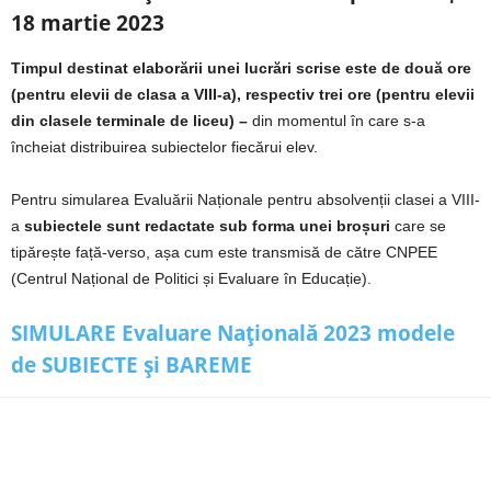
18 martie 2023
Timpul destinat elaborării unei lucrări scrise este de două ore
(pentru elevii de clasa a VIII-a), respectiv trei ore (pentru elevii
din clasele terminale de liceu) –
din momentul în care s-a
încheiat distribuirea subiectelor fiecărui elev.
Pentru simularea Evaluării Naționale pentru absolvenții clasei a VIII-
a
subiectele sunt redactate sub forma unei broșuri
care se
tipărește față-verso, așa cum este transmisă de către CNPEE
(Centrul Național de Politici și Evaluare în Educație).
SIMULARE Evaluare Națională 2023 modele
de SUBIECTE și BAREME