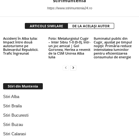
stirimuntenia
https://www.stirimuntenia24.ro
ARTICOLE SIMILARE
DE LA ACELAȘI AUTOR
Accident în Alba Iulia:
Foto: Metalurgistul Cugir
Iluminatul public din
Impact între două
– Inter Sibiu 1-0 (0-0), într-
Cugir, ajustat pe timpul
autoturisme pe
un joc amical | Gol
nopții: Primăria reduce
Bulevardul Republicii.
Goronea, Herlea a revenit
intensitatea luminilor
Trafic îngreunat
de la CSM Unirea Alba
pentru eficientizarea
Iulia
consumului de energie
Stiri din Muntenia
Stiri Alba
Stiri Braila
Stiri Bucuresti
Stiri Buzau
Stiri Calarasi