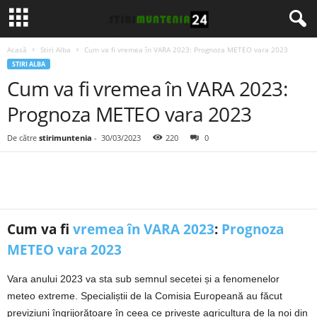
Acasă
Stiri Alba
Cum va fi vremea în VARA 2023: Prognoza METEO vara 2023
STIRI ALBA
Cum va fi vremea în VARA 2023:
Prognoza METEO vara 2023
De către
stirimuntenia
-
30/03/2023
220
0
Cum va fi
vremea în VARA 2023
:
Prognoza
METEO vara 2023
Vara anului 2023 va sta sub semnul secetei și a fenomenelor
meteo extreme. Specialiștii de la Comisia Europeană au făcut
previziuni îngrijorătoare în ceea ce privește agricultura de la noi din