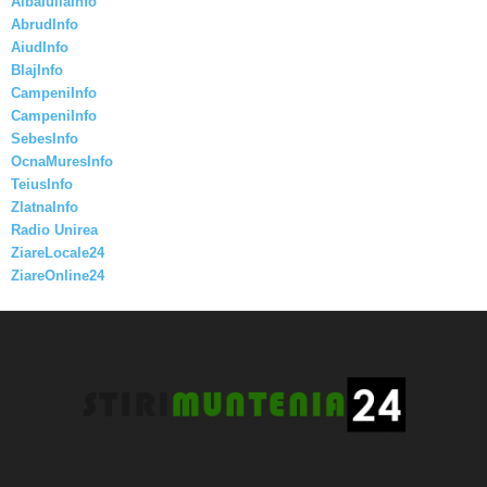
AlbaIuliaInfo
AbrudInfo
AiudInfo
BlajInfo
CampeniInfo
CampeniInfo
SebesInfo
OcnaMuresInfo
TeiusInfo
ZlatnaInfo
Radio Unirea
ZiareLocale24
ZiareOnline24