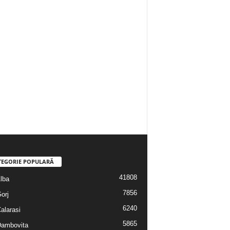
TEGORIE POPULARĂ
41808
Alba
7856
Gorj
6240
Calarasi
5865
 Dambovita