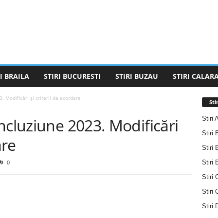
I BRAILA
STIRI BUCURESTI
STIRI BUZAU
STIRI CALARA
 Modificări și criterii de acordare
Sti
Stiri 
ncluziune 2023. Modificări
Stiri 
are
Stiri 
Stiri
0
Stiri 
Stiri
Stiri