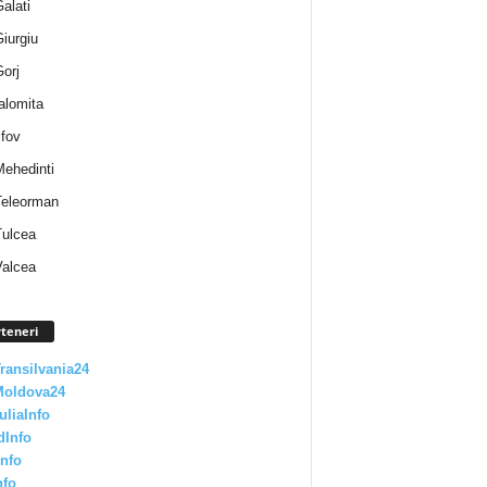
Galati
Giurgiu
Gorj
Ialomita
lfov
Mehedinti
 Teleorman
Tulcea
Valcea
teneri
Transilvania24
Moldova24
uliaInfo
dInfo
nfo
nfo