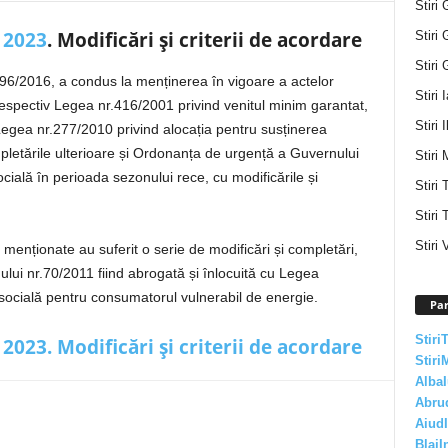
Stiri 
 2023
. Modificări și criterii de acordare
Stiri 
Stiri 
196/2016, a condus la menținerea în vigoare a actelor
Stiri 
respectiv Legea nr.416/2001 privind venitul minim garantat,
Stiri I
 Legea nr.277/2010 privind alocația pentru susținerea
ompletările ulterioare și Ordonanța de urgență a Guvernului
Stiri 
cială în perioada sezonului rece, cu modificările și
Stiri
Stiri 
Stiri 
enționate au suferit o serie de modificări și completări,
ui nr.70/2011 fiind abrogată și înlocuită cu Legea
 socială pentru consumatorul vulnerabil de energie.
Par
Stiri
2023. Modificări și criterii de acordare
Stiri
AlbaI
Abru
AiudI
BlajI