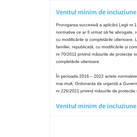
Venitul minim de incluziune
Prorogarea succesivă a aplicării Legii nr.
normative ce ar fi urmat să fie abrogate, 
cu modificările și completările ulterioare,
familiei, republicată, cu modificările și c
nr.70/2011 privind măsurile de protecție so
completările ulterioare.
În perioada 2016 – 2022 actele normative m
mai mult, Ordonanța de urgență a Guvernul
nr.226/2021 privind măsurile de protecție
Venitul minim de incluziune 