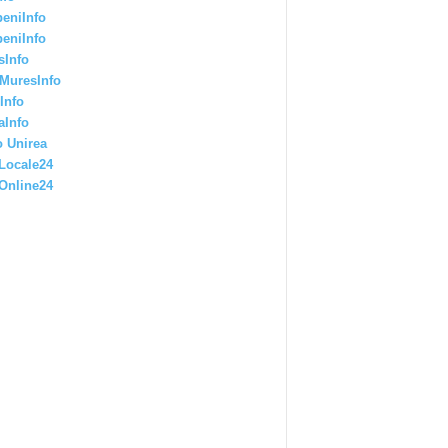
eniInfo
eniInfo
sInfo
MuresInfo
Info
aInfo
 Unirea
Locale24
Online24