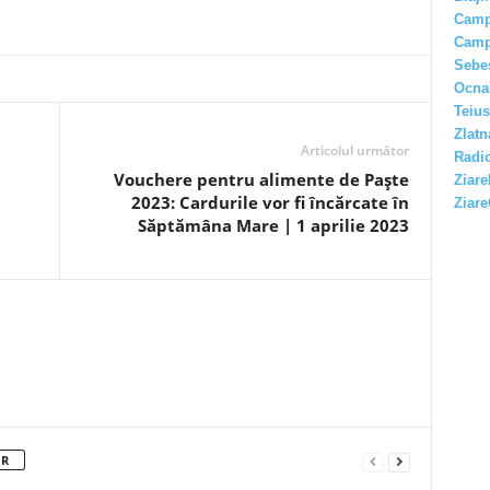
Camp
Camp
Sebe
Ocna
Teius
Zlatn
Articolul următor
Radio
Vouchere pentru alimente de Paște
Ziare
2023: Cardurile vor fi încărcate în
Ziare
Săptămâna Mare | 1 aprilie 2023
OR