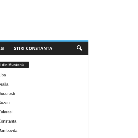
SI
STIRI CONSTANTA
ri din Muntenia
Alba
Braila
Bucuresti
 Buzau
Calarasi
 Constanta
 Dambovita