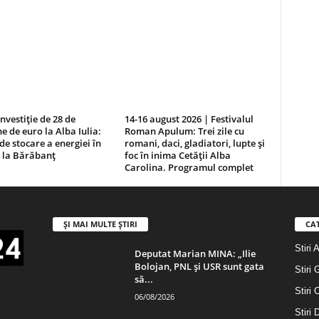
Investiție de 28 de
14-16 august 2026 | Festivalul
e de euro la Alba Iulia:
Roman Apulum: Trei zile cu
de stocare a energiei în
romani, daci, gladiatori, lupte și
, la Bărăbanț
foc în inima Cetății Alba
Carolina. Programul complet
ȘI MAI MULTE ȘTIRI
CA
Stiri 
Deputat Marian MINA: „Ilie
Bolojan, PNL și USR sunt gata
Stiri 
să...
Stiri 
06/08/2026
Stiri