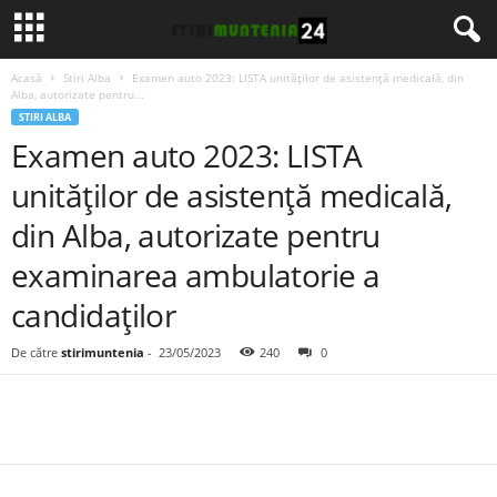
Acasă
Stiri Alba
Examen auto 2023: LISTA unităţilor de asistenţă medicală, din
Alba, autorizate pentru...
STIRI ALBA
Examen auto 2023: LISTA
unităţilor de asistenţă medicală,
din Alba, autorizate pentru
examinarea ambulatorie a
candidaților
De către
stirimuntenia
-
23/05/2023
240
0