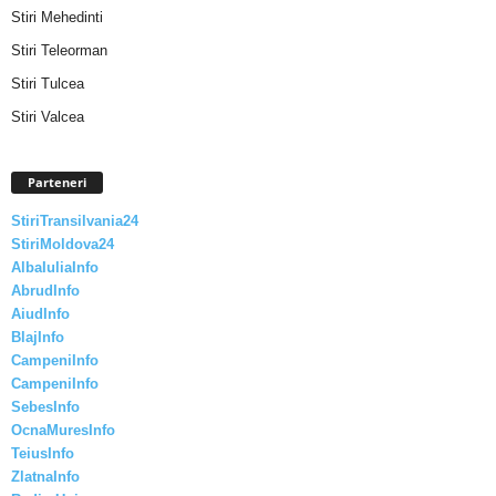
Stiri Mehedinti
Stiri Teleorman
Stiri Tulcea
Stiri Valcea
Parteneri
StiriTransilvania24
StiriMoldova24
AlbaIuliaInfo
AbrudInfo
AiudInfo
BlajInfo
CampeniInfo
CampeniInfo
SebesInfo
OcnaMuresInfo
TeiusInfo
ZlatnaInfo