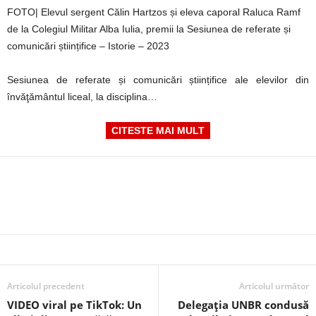
FOTO| Elevul sergent Călin Hartzos și eleva caporal Raluca Ramf
de la Colegiul Militar Alba Iulia, premii la Sesiunea de referate și
comunicări științifice – Istorie – 2023
Sesiunea de referate și comunicări științifice ale elevilor din
învăţământul liceal, la disciplina…
CITESTE MAI MULT
Articolul precedent
Articolul următor
VIDEO viral pe TikTok: Un
Delegația UNBR condusă