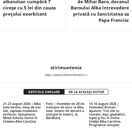
albaiulian cumpără 7
de Mihai Baco, decanul
cireșe cu 5 lei din cauza
Baroului Alba întrevedere
prețului exorbitant
privată cu Sanctitatea sa
Papa Francisc
stirimuntenia
https://www.stirimuntenia24.ro
ARTICOLE SIMILARE
DE LA ACELAȘI AUTOR
21-23 august 2026 | Alba
Foto | Investiție de 28 de
14-16 august 2026 |
Iulia devine, timp de trei
milioane de euro la Alba
Festivalul Roman
zile, capitala metalului
Iulia: Sistem de stocare a
Apulum: Trei zile cu
simfonic: Symphonic
energiei în baterii, la
romani, daci, gladiatori,
Metal Echoes revine în
Bărăbanț
lupte și foc în inima
Cetatea Alba Carolina
Cetății Alba Carolina.
Programul complet