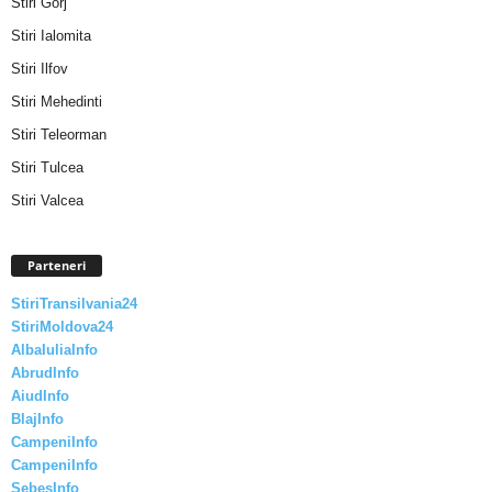
Stiri Gorj
Stiri Ialomita
Stiri Ilfov
Stiri Mehedinti
Stiri Teleorman
Stiri Tulcea
Stiri Valcea
Parteneri
StiriTransilvania24
StiriMoldova24
AlbaIuliaInfo
AbrudInfo
AiudInfo
BlajInfo
CampeniInfo
CampeniInfo
SebesInfo