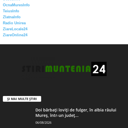
OcnaMuresInfo
TeiusInfo
ZlatnaInfo
Radio Unirea
ZiareLocale24
ZiareOnline24
ȘI MAI MULTE ȘTIRI
Doi bărbați loviți de fulger, în albia râului
Mureș, într-un județ...
06/08/2026