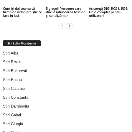
Cum îți dai seama că
5 greșeli frecvente care
Asistență DIGI RCS & RDS:
firma de vidanjare știe ce
duc la înfundarea foselor
Ghid complet pentru
face in Iasi
și canalizărilor
utilizatori
Stiri din Muntenia
Stiri Alba
Stiri Braila
Stiri Bucuresti
Stiri Buzau
Stiri Calarasi
Stiri Constanta
Stiri Dambovita
Stiri Galati
Stiri Giurgiu