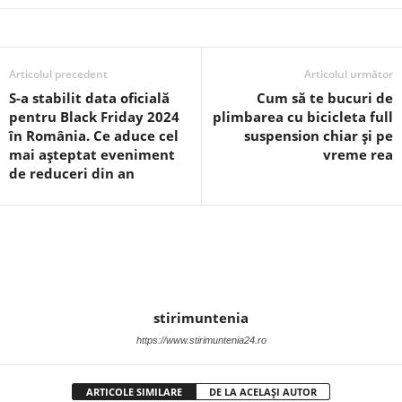
Articolul precedent
Articolul următor
S-a stabilit data oficială
Cum să te bucuri de
pentru Black Friday 2024
plimbarea cu bicicleta full
în România. Ce aduce cel
suspension chiar și pe
mai așteptat eveniment
vreme rea
de reduceri din an
stirimuntenia
https://www.stirimuntenia24.ro
ARTICOLE SIMILARE
DE LA ACELAȘI AUTOR