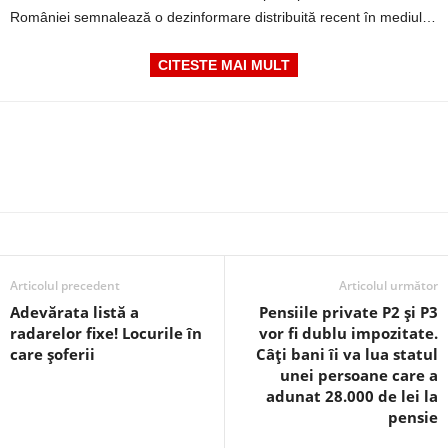
României semnalează o dezinformare distribuită recent în mediul…
CITESTE MAI MULT
Articolul precedent
Articolul următor
Adevărata listă a
Pensiile private P2 și P3
radarelor fixe! Locurile în
vor fi dublu impozitate.
care șoferii
Câți bani îi va lua statul
unei persoane care a
adunat 28.000 de lei la
pensie