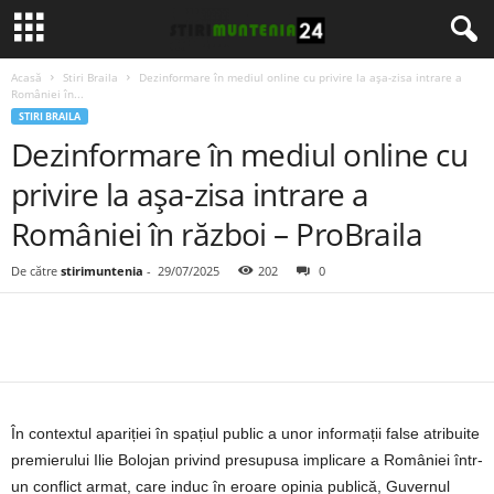
Acasă
Stiri Braila
Dezinformare în mediul online cu privire la așa-zisa intrare a
României în...
STIRI BRAILA
Dezinformare în mediul online cu
privire la așa-zisa intrare a
României în război – ProBraila
De către
stirimuntenia
-
29/07/2025
202
0
În contextul apariției în spațiul public a unor informații false atribuite
premierului Ilie Bolojan privind presupusa implicare a României într-
un conflict armat, care induc în eroare opinia publică, Guvernul