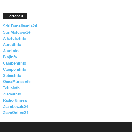
Parteneri
StiriTransilvania24
StiriMoldova24
AlbaIuliaInfo
AbrudInfo
AiudInfo
BlajInfo
CampeniInfo
CampeniInfo
SebesInfo
OcnaMuresInfo
TeiusInfo
ZlatnaInfo
Radio Unirea
ZiareLocale24
ZiareOnline24