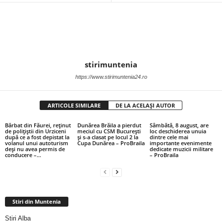
stirimuntenia
https://www.stirimuntenia24.ro
ARTICOLE SIMILARE
DE LA ACELAȘI AUTOR
Bărbat din Făurei, reținut
Dunărea Brăila a pierdut
Sâmbătă, 8 august, are
de polițiștii din Urziceni
meciul cu CSM București
loc deschiderea unuia
după ce a fost depistat la
și s-a clasat pe locul 2 la
dintre cele mai
volanul unui autoturism
Cupa Dunărea – ProBraila
importante evenimente
deși nu avea permis de
dedicate muzicii militare
conducere –...
– ProBraila
Stiri din Muntenia
Stiri Alba