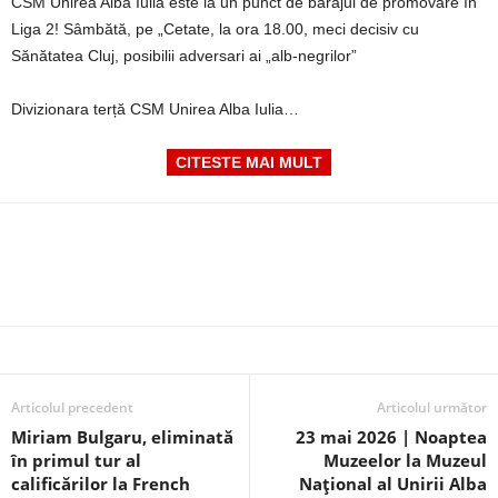
CSM Unirea Alba Iulia este la un punct de barajul de promovare în
Liga 2! Sâmbătă, pe „Cetate, la ora 18.00, meci decisiv cu
Sănătatea Cluj, posibilii adversari ai „alb-negrilor”
Divizionara terță CSM Unirea Alba Iulia…
CITESTE MAI MULT
Articolul precedent
Articolul următor
Miriam Bulgaru, eliminată
23 mai 2026 | Noaptea
în primul tur al
Muzeelor la Muzeul
calificărilor la French
Național al Unirii Alba