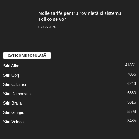
Noile tarife pentru rovinietă și sistemul
TollRo se vor
07/08/2026
CATEGORIE POPULARĂ
41851
Stiri Alba
7856
Stiri Gorj
6243
Stiri Calarasi
5880
Stiri Dambovita
5816
Stiri Braila
5598
Stiri Giurgiu
3435
Stiri Valcea