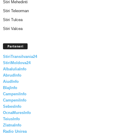
Stiri Mehedinti
Stiri Teleorman
Stiri Tulcea
Stiri Valcea
Parteneri
StiriTransilvania24
StiriMoldova24
AlbaIuliaInfo
AbrudInfo
AiudInfo
BlajInfo
CampeniInfo
CampeniInfo
SebesInfo
OcnaMuresInfo
TeiusInfo
ZlatnaInfo
Radio Unirea