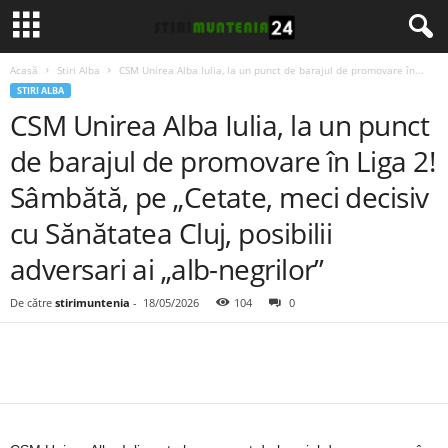
Acasă
Stiri Alba
CSM Unirea Alba Iulia, la un punct de barajul de promovare în...
STIRI ALBA
CSM Unirea Alba Iulia, la un punct
de barajul de promovare în Liga 2!
Sâmbătă, pe „Cetate, meci decisiv
cu Sănătatea Cluj, posibilii
adversari ai „alb-negrilor”
De către
stirimuntenia
-
18/05/2026
104
0