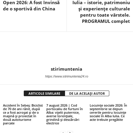
Open 2026: A fost învinsă
Iulia – istorie, patrimoniu
de o sportivă din China
și experiențe culturale
pentru toate vârstele.
PROGRAMUL complet
stirimuntenia
https://www.stirimuntenia24.ro
ARTICOLE SIMILARE
DE LA ACELAȘI AUTOR
Accident în Sebeș: Biciclist
7 august 2026 | Cod
Locuințe sociale 2026: În
de 70 de ani rănit, după
portocaliu de furtuni în
septembrie se depun
ce a fost acroșat și de o
Alba: vijelii puternice,
cererile pentru locuințe
mașină și proiectat în
averse torențiale,
sociale în Alba Iulia. Ce
două autoturisme
grindină și descărcări
acte trebuie pregătite
parcate
electrice