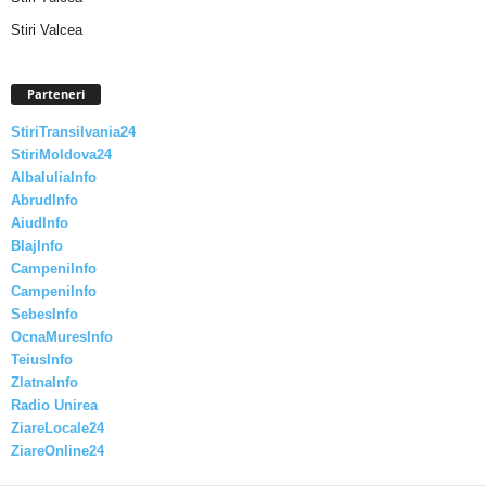
Stiri Valcea
Parteneri
StiriTransilvania24
StiriMoldova24
AlbaIuliaInfo
AbrudInfo
AiudInfo
BlajInfo
CampeniInfo
CampeniInfo
SebesInfo
OcnaMuresInfo
TeiusInfo
ZlatnaInfo
Radio Unirea
ZiareLocale24
ZiareOnline24