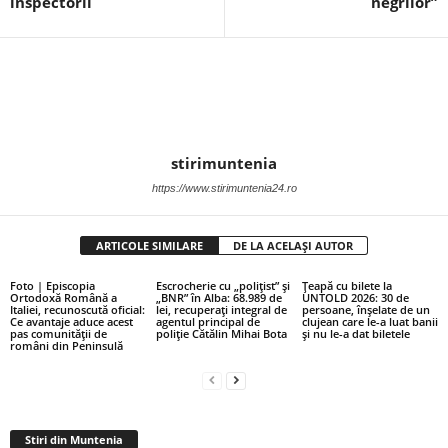
inspectorii
negrilor”
stirimuntenia
https://www.stirimuntenia24.ro
ARTICOLE SIMILARE
DE LA ACELAȘI AUTOR
Foto | Episcopia
Escrocherie cu „polițist” și
Țeapă cu bilete la
Ortodoxă Română a
„BNR” în Alba: 68.989 de
UNTOLD 2026: 30 de
Italiei, recunoscută oficial:
lei, recuperați integral de
persoane, înșelate de un
Ce avantaje aduce acest
agentul principal de
clujean care le-a luat banii
pas comunității de
poliție Cătălin Mihai Bota
și nu le-a dat biletele
români din Peninsulă
Stiri din Muntenia