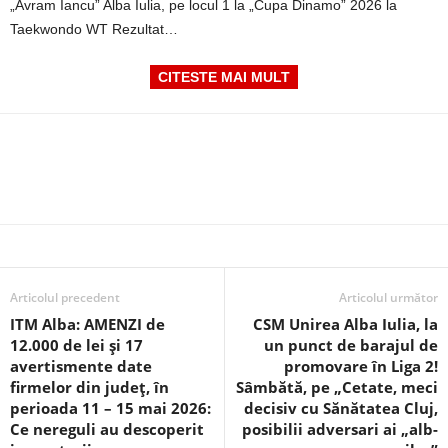
„Avram Iancu” Alba Iulia, pe locul 1 la „Cupa Dinamo” 2026 la
Taekwondo WT Rezultat…
CITESTE MAI MULT
Articolul precedent
Articolul următor
ITM Alba: AMENZI de
CSM Unirea Alba Iulia, la
12.000 de lei și 17
un punct de barajul de
avertismente date
promovare în Liga 2!
firmelor din județ, în
Sâmbătă, pe „Cetate, meci
perioada 11 – 15 mai 2026:
decisiv cu Sănătatea Cluj,
Ce nereguli au descoperit
posibilii adversari ai „alb-