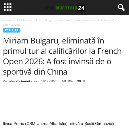
Acasă
Stiri Alba
Miriam Bulgaru, eliminată în primul tur al calificărilor la French
Open 2026:...
STIRI ALBA
Miriam Bulgaru, eliminată în
primul tur al calificărilor la French
Open 2026: A fost învinsă de o
sportivă din China
De către
stirimuntenia
-
18/05/2026
104
0
Ilinca Petric (CSM Unirea Alba Iulia), elevă a Școlii Gimnaziale