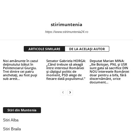
stirimuntenia
https://www.stirimuntenia24.ro
ARTICOLE SIMILARE
DE LA ACELAȘI AUTOR
Noi amănunte în cazul
Senator Gabriela HORGA:
Deputat Marian MINA:
deținutului bătut în
„Când trebuie să aleagă
„Ilie Bolojan, PNL și USR
Penitenciarul Giurgiu.
între interesul României
sunt gata să sacrifice DIN
Trei dintre cei patru
și câștigul politic de
NOU interesele României
anchetați, au fost puși
moment, PSD alege de
doar pentru a bifa, fără
sub arest…
fiecare dată populismul.”
discernământ, orice
document...
Stiri din Muntenia
Stiri Alba
Stiri Braila