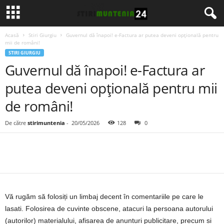
Acasă
Stiri Giurgiu
Guvernul dă înapoi! e-Factura ar putea deveni opțională pentru
mii de români!
STIRI GIURGIU
Guvernul dă înapoi! e-Factura ar
putea deveni opțională pentru mii
de români!
De către
stirimuntenia
-
20/05/2026
128
0
Vă rugăm să folosiți un limbaj decent în comentariile pe care le
lasati. Folosirea de cuvinte obscene, atacuri la persoana autorului
(autorilor) materialului, afisarea de anunturi publicitare, precum si