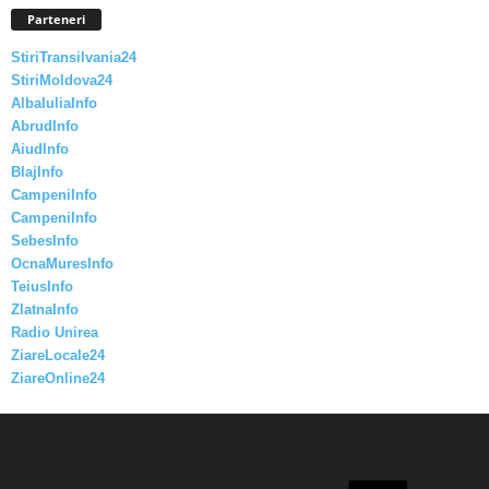
Parteneri
StiriTransilvania24
StiriMoldova24
AlbaIuliaInfo
AbrudInfo
AiudInfo
BlajInfo
CampeniInfo
CampeniInfo
SebesInfo
OcnaMuresInfo
TeiusInfo
ZlatnaInfo
Radio Unirea
ZiareLocale24
ZiareOnline24