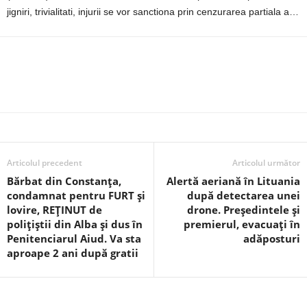
jigniri, trivialitati, injurii se vor sanctiona prin cenzurarea partiala a…
Articolul precedent
Articolul următor
Bărbat din Constanța,
Alertă aeriană în Lituania
condamnat pentru FURT și
după detectarea unei
lovire, REȚINUT de
drone. Președintele și
polițiștii din Alba și dus în
premierul, evacuați în
Penitenciarul Aiud. Va sta
adăposturi
aproape 2 ani după gratii