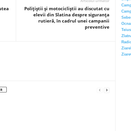
Articolul următor
Camp
utea
Polițiștii și motocicliștii au discutat cu
Camp
elevii din Slatina despre siguranța
Sebe
rutieră, în cadrul unei campanii
Ocna
preventive
Teius
Zlatn
Radio
Ziare
Ziare
OR