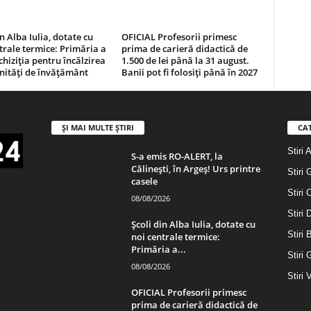
in Alba Iulia, dotate cu
OFICIAL Profesorii primesc
trale termice: Primăria a
prima de carieră didactică de
chiziția pentru încălzirea
1.500 de lei până la 31 august.
unități de învățământ
Banii pot fi folosiți până în 2027
ȘI MAI MULTE ȘTIRI
CA
Stiri 
S-a emis RO-ALERT, la
Călinești, în Argeș! Urs printre
Stiri 
casele
Stiri 
08/08/2026
Stiri
Școli din Alba Iulia, dotate cu
Stiri 
noi centrale termice:
Primăria a...
Stiri 
08/08/2026
Stiri 
OFICIAL Profesorii primesc
prima de carieră didactică de