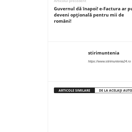
Articolul precedent
Guvernul dă înapoi! e-Factura ar p
deveni opțională pentru mii de
români!
stirimuntenia
https://www.stirimuntenia24.ro
ARTICOLE SIMILARE
DE LA ACELAȘI AUT