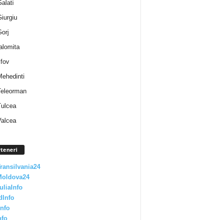
Galati
Giurgiu
Gorj
Ialomita
lfov
Mehedinti
 Teleorman
Tulcea
Valcea
teneri
Transilvania24
Moldova24
uliaInfo
dInfo
nfo
nfo