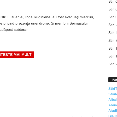
Stiri 
Stiri 
trul Lituaniei, Inga Ruginiene, au fost evacuaţi miercuri,
Stiri 
te privind prezenţa unei drone. Și membrii Seimasului,
Stiri 
n adăpost subteran.
Stiri I
Stiri 
Stiri
ITESTE MAI MULT
Stiri 
Stiri 
Par
Stiri
Stiri
AlbaI
Abru
AiudI
BlajI