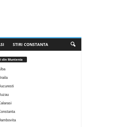
SI
STIRI CONSTANTA
ri din Muntenia
Alba
Braila
Bucuresti
 Buzau
Calarasi
 Constanta
 Dambovita