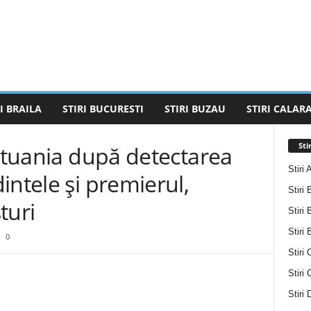
I BRAILA
STIRI BUCURESTI
STIRI BUZAU
STIRI CALARA
Sti
Lituania după detectarea
Stiri 
intele și premierul,
Stiri 
turi
Stiri 
Stiri
0
Stiri 
Stiri
Stiri