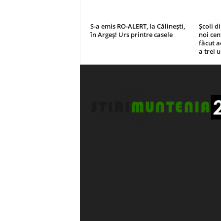
S-a emis RO-ALERT, la Călinești,
Școli d
în Argeș! Urs printre casele
noi cen
făcut a
a trei 