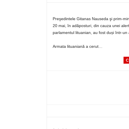
Preşedintele Gitanas Nauseda şi prim-minis
20 mai, în adăposturi, din cauza unei aler
parlamentul lituanian, au fost duși într-u
Armata lituaniană a cerut…
C