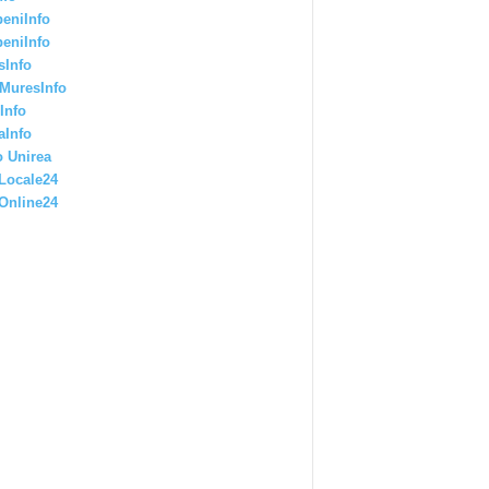
eniInfo
eniInfo
sInfo
MuresInfo
Info
aInfo
 Unirea
Locale24
Online24