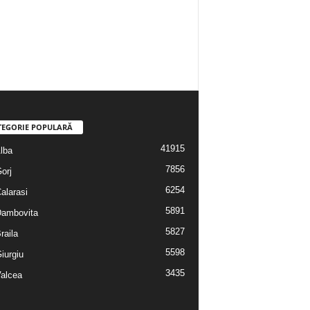
TEGORIE POPULARĂ
41915
Alba
7856
Gorj
6254
Calarasi
5891
 Dambovita
5827
Braila
5598
Giurgiu
3435
Valcea