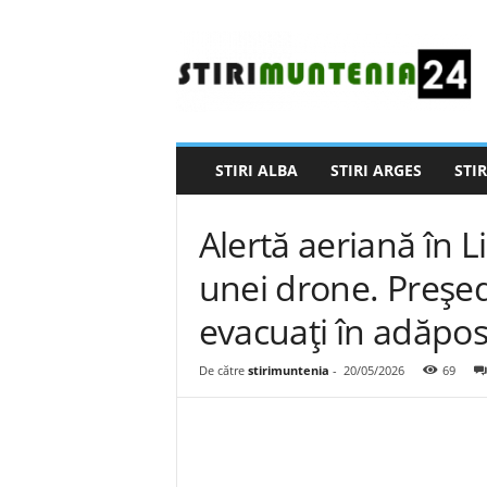
S
t
i
r
i
M
u
STIRI ALBA
STIRI ARGES
STIR
n
t
e
Alertă aeriană în 
n
i
unei drone. Președ
a
evacuați în adăpos
2
4
De către
stirimuntenia
-
20/05/2026
69