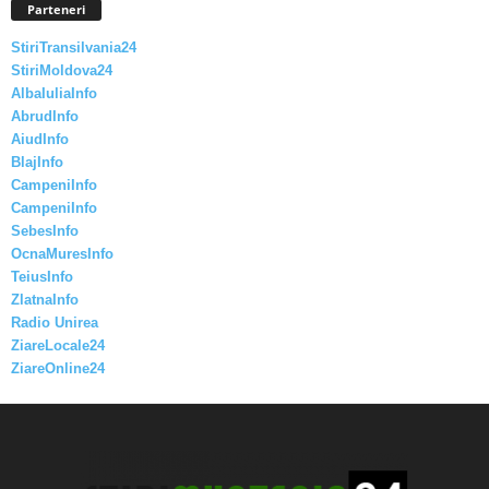
Parteneri
StiriTransilvania24
StiriMoldova24
AlbaIuliaInfo
AbrudInfo
AiudInfo
BlajInfo
CampeniInfo
CampeniInfo
SebesInfo
OcnaMuresInfo
TeiusInfo
ZlatnaInfo
Radio Unirea
ZiareLocale24
ZiareOnline24