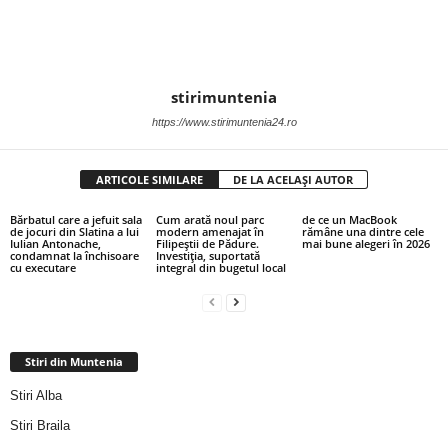
stirimuntenia
https://www.stirimuntenia24.ro
ARTICOLE SIMILARE
DE LA ACELAȘI AUTOR
Bărbatul care a jefuit sala
Cum arată noul parc
de ce un MacBook
de jocuri din Slatina a lui
modern amenajat în
rămâne una dintre cele
Iulian Antonache,
Filipeștii de Pădure.
mai bune alegeri în 2026
condamnat la închisoare
Investiția, suportată
cu executare
integral din bugetul local
Stiri din Muntenia
Stiri Alba
Stiri Braila