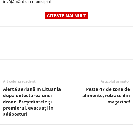
învățământ din municipiul…
CITESTE MAI MULT
Articolul precedent
Articolul următor
Alertă aeriană în Lituania
Peste 47 de tone de
după detectarea unei
alimente, retrase din
drone. Președintele și
magazine!
premierul, evacuați în
adăposturi