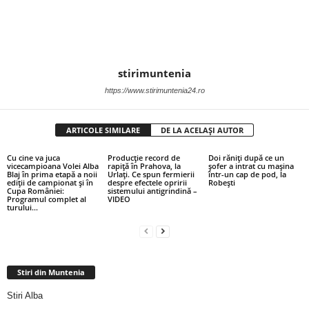
stirimuntenia
https://www.stirimuntenia24.ro
ARTICOLE SIMILARE
DE LA ACELAȘI AUTOR
Cu cine va juca
Producție record de
Doi răniți după ce un
vicecampioana Volei Alba
rapiță în Prahova, la
șofer a intrat cu mașina
Blaj în prima etapă a noii
Urlați. Ce spun fermierii
într-un cap de pod, la
ediții de campionat și în
despre efectele opririi
Robești
Cupa României:
sistemului antigrindină –
Programul complet al
VIDEO
turului...
Stiri din Muntenia
Stiri Alba