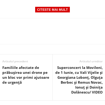
CITESTE MAI MULT
Articolul precedent
Articolul următor
Familiile afectate de
Superconcert la Movileni,
prăbușirea unei drone pe
de 1 Iunie, cu Vali Vijelie și
un bloc vor primi ajutoare
Georgiana Lobonț, Olguța
de urgență
Berbec și Remus Novac,
Ionuț și Doinița
Dolănescu/ VIDEO