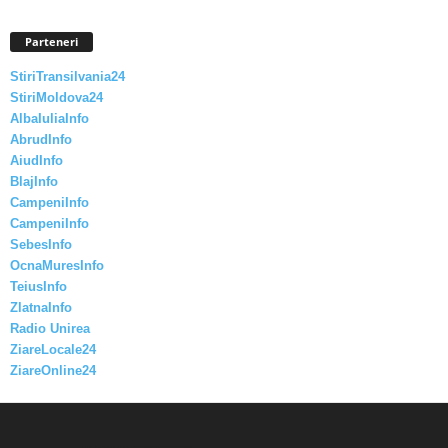
Parteneri
StiriTransilvania24
StiriMoldova24
AlbaIuliaInfo
AbrudInfo
AiudInfo
BlajInfo
CampeniInfo
CampeniInfo
SebesInfo
OcnaMuresInfo
TeiusInfo
ZlatnaInfo
Radio Unirea
ZiareLocale24
ZiareOnline24