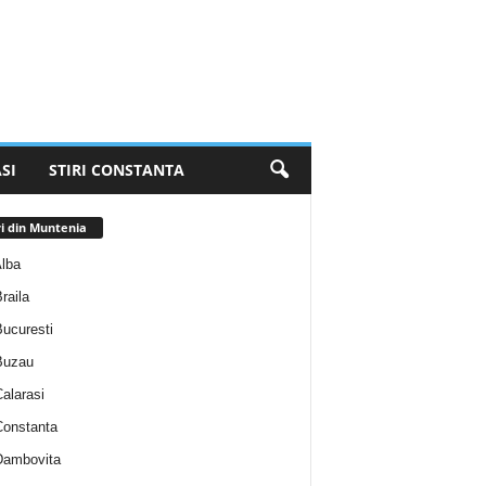
SI
STIRI CONSTANTA
ri din Muntenia
Alba
Braila
Bucuresti
 Buzau
Calarasi
 Constanta
 Dambovita