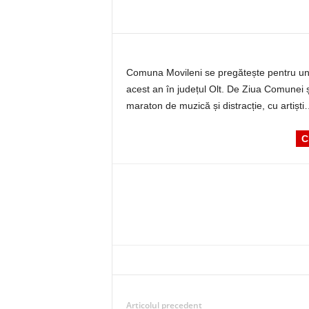
Comuna Movileni se pregătește pentru unu
acest an în județul Olt. De Ziua Comunei și 
maraton de muzică și distracție, cu artișt
C
Articolul precedent