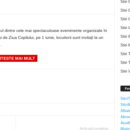
Stiri 
Stiri 
Stiri 
Stiri 
l dintre cele mai spectaculoase evenimente organizate în
Stiri I
de Ziua Copilului, pe 1 iunie, locuitorii sunt invitați la un
i…
Stiri 
Stiri
ITESTE MAI MULT
Stiri 
Stiri 
Par
Stiri
Stiri
AlbaI
Abru
AiudI
Articolul următor
BlajI