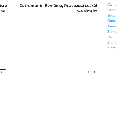
Camp
ătre
Cutremur în România, în această seară!
Camp
 pe
S-a simțit!
Sebe
Ocna
Teius
Zlatn
Radio
Ziare
Ziare
OR