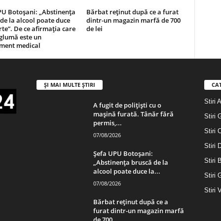
PU Botoșani: „Abstinența
Bărbat reținut după ce a furat
de la alcool poate duce
dintr-un magazin marfă de 700
te”. De ce afirmația care
de lei
glumă este un
sment medical
ȘI MAI MULTE ȘTIRI
CA
Stiri 
A fugit de polițiști cu o
mașină furată. Tânăr fără
Stiri 
permis,...
Stiri 
07/08/2026
Stiri
Șefa UPU Botoșani:
Stiri 
„Abstinența bruscă de la
alcool poate duce la...
Stiri 
07/08/2026
Stiri 
Bărbat reținut după ce a
furat dintr-un magazin marfă
de 700...