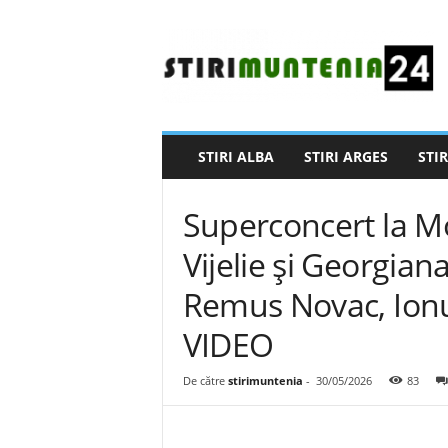
S
t
i
r
i
M
u
STIRI ALBA
STIRI ARGES
STIR
n
t
e
Superconcert la Mov
n
i
Vijelie și Georgian
a
Remus Novac, Ionu
2
4
VIDEO
De către
stirimuntenia
-
30/05/2026
83