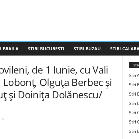
I BRAILA
STIRI BUCURESTI
STIRI BUZAU
STIRI CALARA
Sti
ileni, de 1 Iunie, cu Vali
Stiri 
a Lobonț, Olguța Berbec și
Stiri 
ț și Doinița Dolănescu/
Stiri 
Stiri
Stiri 
0
Stiri
Stiri