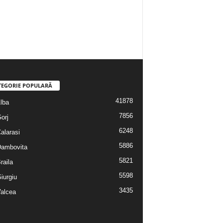
TEGORIE POPULARĂ
41878
Alba
7856
Gorj
6248
Calarasi
5886
 Dambovita
5821
Braila
5598
Giurgiu
3435
Valcea