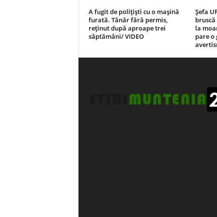
A fugit de polițiști cu o mașină
Șefa U
furată. Tânăr fără permis,
bruscă 
reținut după aproape trei
la moar
săptămâni/ VIDEO
pare o 
averti