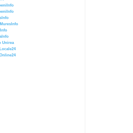
eniInfo
eniInfo
sInfo
MuresInfo
Info
aInfo
 Unirea
Locale24
Online24