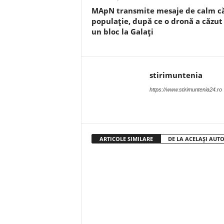
MApN transmite mesaje de calm c
populație, după ce o dronă a căzut
un bloc la Galați
stirimuntenia
https://www.stirimuntenia24.ro
ARTICOLE SIMILARE
DE LA ACELAȘI AUT