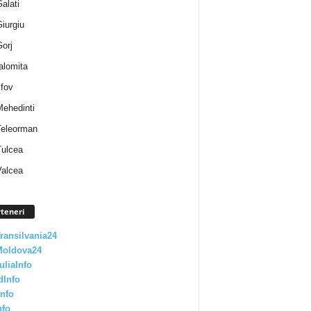
Galati
Giurgiu
Gorj
Ialomita
lfov
Mehedinti
 Teleorman
Tulcea
Valcea
teneri
Transilvania24
Moldova24
uliaInfo
dInfo
nfo
nfo