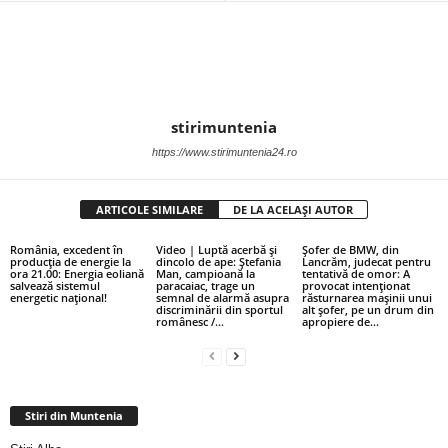
stirimuntenia
https://www.stirimuntenia24.ro
ARTICOLE SIMILARE
DE LA ACELAȘI AUTOR
România, excedent în
Video | Luptă acerbă și
Șofer de BMW, din
producția de energie la
dincolo de ape: Ștefania
Lancrăm, judecat pentru
ora 21.00: Energia eoliană
Man, campioană la
tentativă de omor: A
salvează sistemul
paracaiac, trage un
provocat intenționat
energetic național!
semnal de alarmă asupra
răsturnarea mașinii unui
discriminării din sportul
alt șofer, pe un drum din
românesc /...
apropiere de...
Stiri din Muntenia