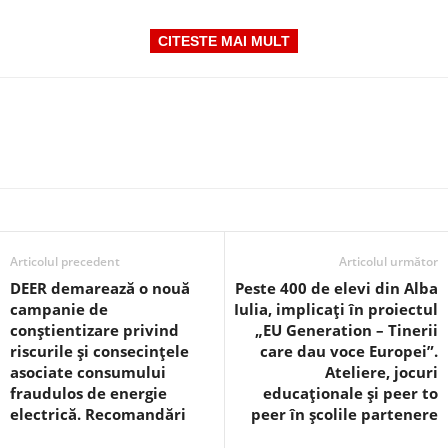
CITESTE MAI MULT
Articolul precedent
Articolul următor
DEER demarează o nouă
Peste 400 de elevi din Alba
campanie de
Iulia, implicați în proiectul
conștientizare privind
„EU Generation – Tinerii
riscurile și consecințele
care dau voce Europei”.
asociate consumului
Ateliere, jocuri
fraudulos de energie
educaționale și peer to
electrică. Recomandări
peer în școlile partenere