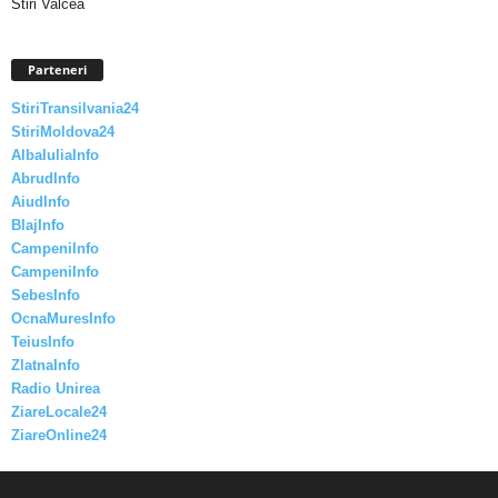
Stiri Valcea
Parteneri
StiriTransilvania24
StiriMoldova24
AlbaIuliaInfo
AbrudInfo
AiudInfo
BlajInfo
CampeniInfo
CampeniInfo
SebesInfo
OcnaMuresInfo
TeiusInfo
ZlatnaInfo
Radio Unirea
ZiareLocale24
ZiareOnline24