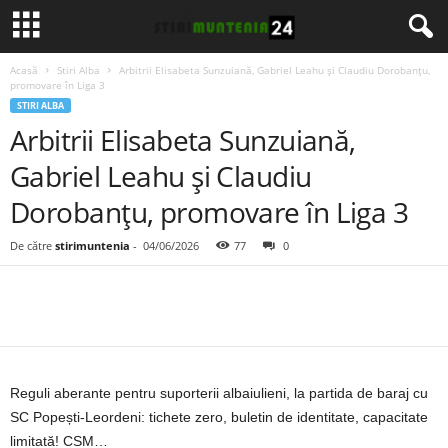
Acasă
Stiri Alba
Arbitrii Elisabeta Sunzuiană, Gabriel Leahu și Claudiu Dorobanțu,
promovare în Liga 3
STIRI ALBA
Arbitrii Elisabeta Sunzuiană,
Gabriel Leahu și Claudiu
Dorobanțu, promovare în Liga 3
De către
stirimuntenia
-
04/06/2026
77
0
Reguli aberante pentru suporterii albaiulieni, la partida de baraj cu
SC Popești-Leordeni: tichete zero, buletin de identitate, capacitate
limitată! CSM…