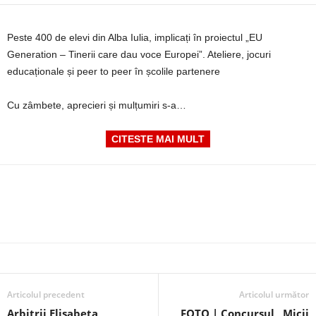
Peste 400 de elevi din Alba Iulia, implicați în proiectul „EU
Generation – Tinerii care dau voce Europei”. Ateliere, jocuri
educaționale și peer to peer în școlile partenere
Cu zâmbete, aprecieri și mulțumiri s-a…
CITESTE MAI MULT
Articolul precedent
Articolul următor
Arbitrii Elisabeta
FOTO | Concursul ,,Micii