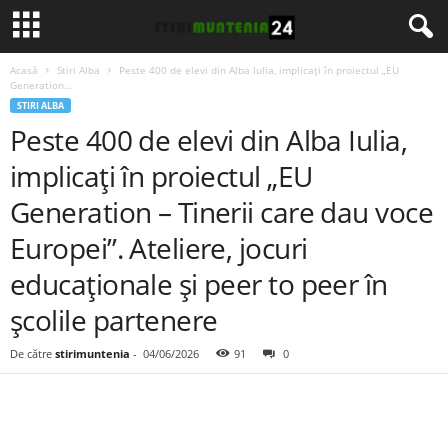
Acasă
Stiri Alba
Peste 400 de elevi din Alba Iulia, implicați în proiectul „EU
Generation...
STIRI ALBA
Peste 400 de elevi din Alba Iulia,
implicați în proiectul „EU
Generation – Tinerii care dau voce
Europei”. Ateliere, jocuri
educaționale și peer to peer în
școlile partenere
De către
stirimuntenia
-
04/06/2026
91
0