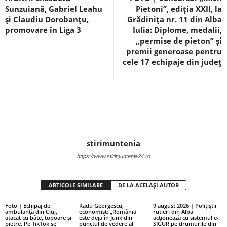
Sunzuiană, Gabriel Leahu
Pietoni”, ediția XXII, la
și Claudiu Dorobanțu,
Grădinița nr. 11 din Alba
promovare în Liga 3
Iulia: Diplome, medalii,
„permise de pieton” și
premii generoase pentru
cele 17 echipaje din județ
stirimuntenia
https://www.stirimuntenia24.ro
ARTICOLE SIMILARE
DE LA ACELAȘI AUTOR
Foto | Echipaj de
Radu Georgescu,
9 august 2026 | Polițiștii
ambulanță din Cluj,
economist: „România
rutieri din Alba
atacat cu bâte, topoare și
este deja în Junk din
acționează cu sistemul e-
pietre. Pe TikTok se
punctul de vedere al
SIGUR pe drumurile din