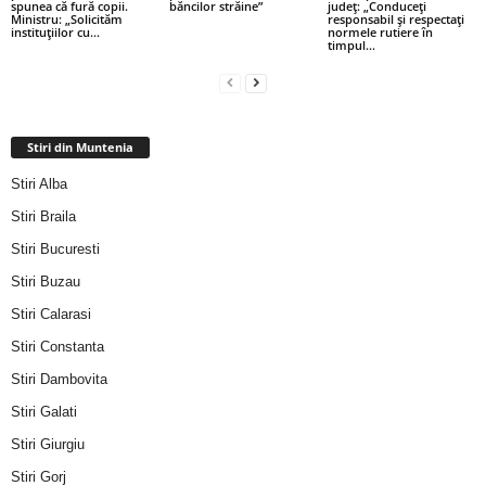
spunea că fură copii.
băncilor străine”
județ: „Conduceți
Ministru: „Solicităm
responsabil și respectați
instituțiilor cu...
normele rutiere în
timpul...
Stiri din Muntenia
Stiri Alba
Stiri Braila
Stiri Bucuresti
Stiri Buzau
Stiri Calarasi
Stiri Constanta
Stiri Dambovita
Stiri Galati
Stiri Giurgiu
Stiri Gorj