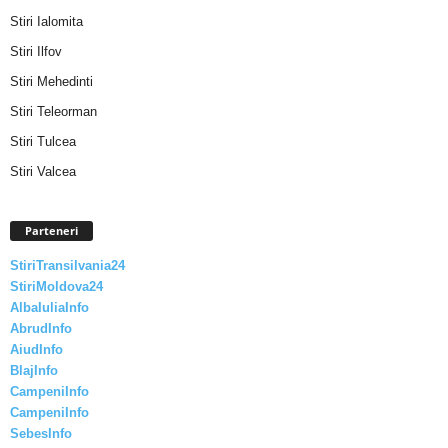
Stiri Ialomita
Stiri Ilfov
Stiri Mehedinti
Stiri Teleorman
Stiri Tulcea
Stiri Valcea
Parteneri
StiriTransilvania24
StiriMoldova24
AlbaIuliaInfo
AbrudInfo
AiudInfo
BlajInfo
CampeniInfo
CampeniInfo
SebesInfo