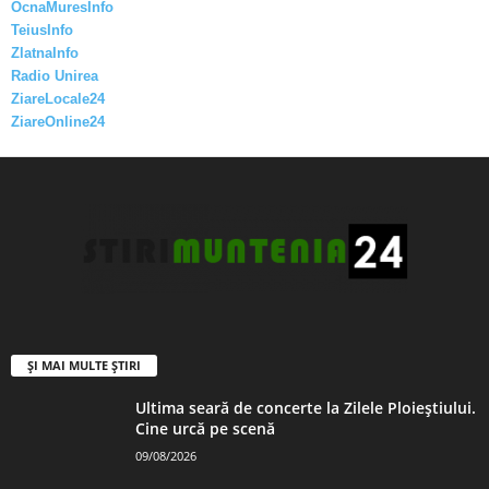
OcnaMuresInfo
TeiusInfo
ZlatnaInfo
Radio Unirea
ZiareLocale24
ZiareOnline24
ȘI MAI MULTE ȘTIRI
Ultima seară de concerte la Zilele Ploieștiului.
Cine urcă pe scenă
09/08/2026