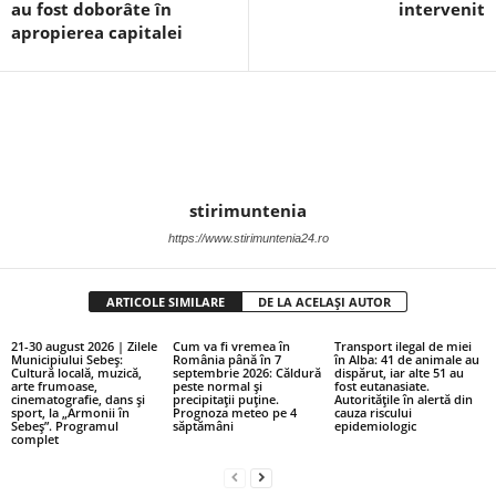
au fost doborâte în
intervenit
apropierea capitalei
stirimuntenia
https://www.stirimuntenia24.ro
ARTICOLE SIMILARE
DE LA ACELAȘI AUTOR
21-30 august 2026 | Zilele
Cum va fi vremea în
Transport ilegal de miei
Municipiului Sebeș:
România până în 7
în Alba: 41 de animale au
Cultură locală, muzică,
septembrie 2026: Căldură
dispărut, iar alte 51 au
arte frumoase,
peste normal și
fost eutanasiate.
cinematografie, dans și
precipitații puține.
Autoritățile în alertă din
sport, la „Armonii în
Prognoza meteo pe 4
cauza riscului
Sebeș”. Programul
săptămâni
epidemiologic
complet