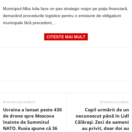
Municipiul Alba Iulia face un pas strategic major pe piața financiară,
demarând procedurile logistice pentru o emisiune de obligațiuni
municipale fără precedent,…
CITESTE MAI MULT
Articolul precedent
Articolul următor
Ucraina a lansat peste 430
Copil urmărit de un
de drone spre Moscova
necunoscut până în Lidl
înainte de Summitul
Călărași. Zeci de oameni
NATO. Rusia spune că 36
au privit, doar doi au