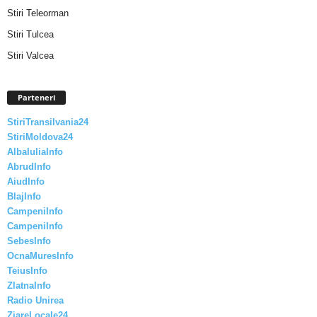
Stiri Teleorman
Stiri Tulcea
Stiri Valcea
Parteneri
StiriTransilvania24
StiriMoldova24
AlbaIuliaInfo
AbrudInfo
AiudInfo
BlajInfo
CampeniInfo
CampeniInfo
SebesInfo
OcnaMuresInfo
TeiusInfo
ZlatnaInfo
Radio Unirea
ZiareLocale24