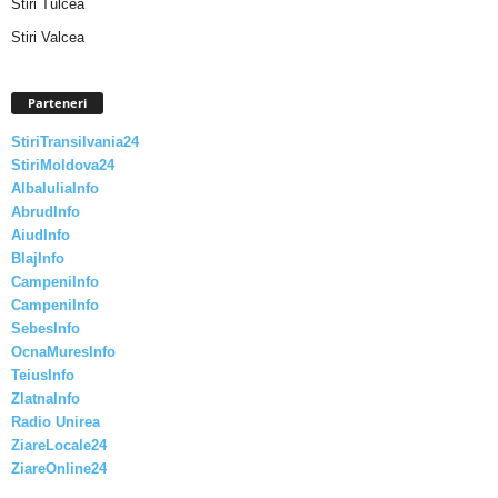
Stiri Tulcea
Stiri Valcea
Parteneri
StiriTransilvania24
StiriMoldova24
AlbaIuliaInfo
AbrudInfo
AiudInfo
BlajInfo
CampeniInfo
CampeniInfo
SebesInfo
OcnaMuresInfo
TeiusInfo
ZlatnaInfo
Radio Unirea
ZiareLocale24
ZiareOnline24