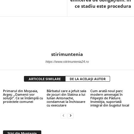
ce stadiu este procedura
stirimuntenia
https://www.stirimuntenia24.ro
ARTICOLE SIMILARE
DE LA ACELAȘI AUTOR
Primarul din Moșoaia,
Bărbatul care a jefuit sala
Cum arată noul parc
Argeș: „Oamenii vor
de jocuri din Slatina a lui
modern amenajat în
soluții”. Ce se întâmplă cu
Iulian Antonache,
Filipeștii de Pădure.
proiectele comunei
condamnat la închisoare
Investiția, suportată
cu executare
integral din bugetul local
Stiri din Muntenia