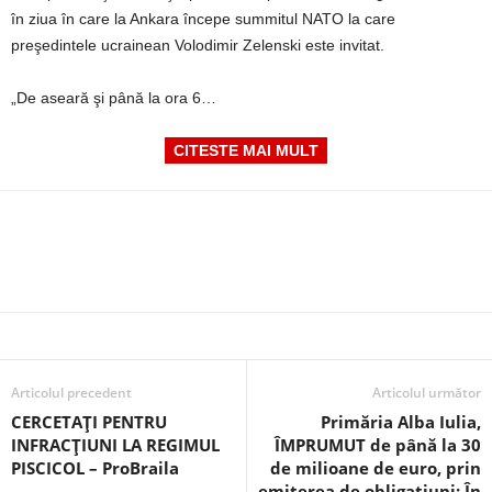
în ziua în care la Ankara începe summitul NATO la care
preşedintele ucrainean Volodimir Zelenski este invitat.
„De aseară şi până la ora 6…
CITESTE MAI MULT
Articolul precedent
Articolul următor
CERCETAȚI PENTRU
Primăria Alba Iulia,
INFRACȚIUNI LA REGIMUL
ÎMPRUMUT de până la 30
PISCICOL – ProBraila
de milioane de euro, prin
emiterea de obligațiuni: În